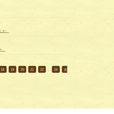
した。
した。
18
19
20
21
22
...
24
次