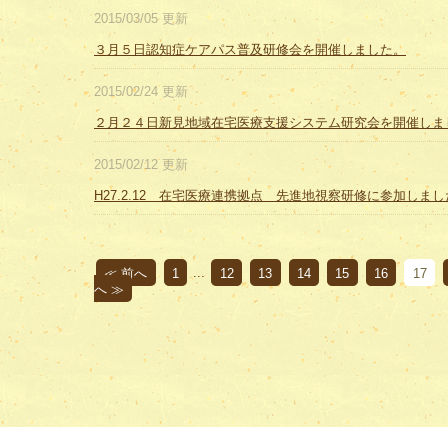
2015/03/05 更新
３月５日認知症ケアパス普及研修会を開催しました。
2015/02/24 更新
２月２４日新見地域在宅医療支援システム研究会を開催しま
2015/02/12 更新
H27.2.12 在宅医療連携拠点 先進地視察研修に参加しま
≪ 前へ
1
...
12
13
14
15
16
17
へ ≫