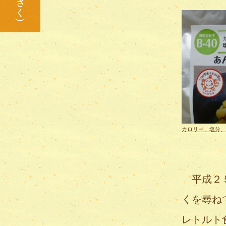
カロリー、塩分、
平成２５
くを尋ね
レトルト