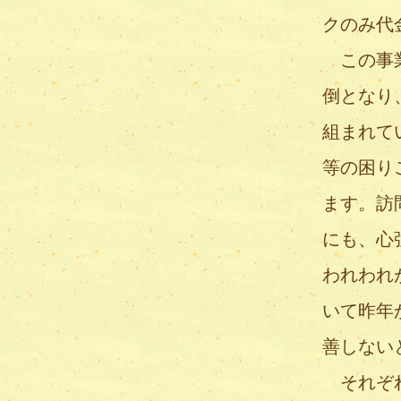
クのみ代
この事業
倒となり
組まれて
等の困り
ます。訪
にも、心
われわれ
いて昨年
善しない
それぞれ