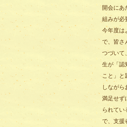
開会にあ
組みが必
今年度は
で、皆さ
つづいて
生が「認
こと」と
しながら
満足せず
られてい
で、支援