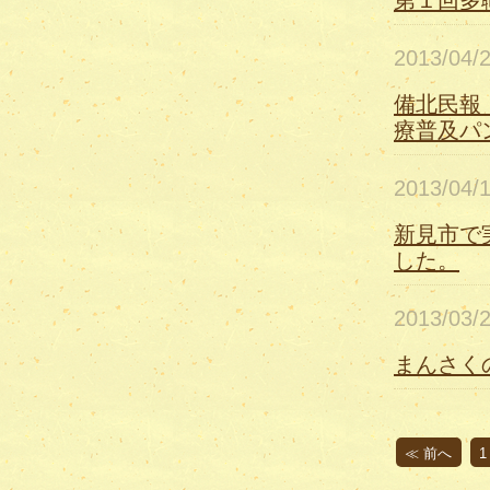
第１回多
2013/04
備北民報
療普及パ
2013/04
新見市で
した。
2013/03
まんさく
≪ 前へ
1